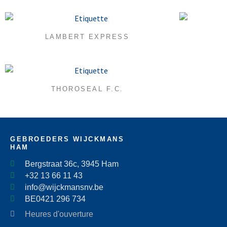
LAMBERT EXPRESS
THOROSEAL F.C.
GEBROEDERS WIJCKMANS
HAM
Bergstraat 36c, 3945 Ham
+32 13 66 11 43
info@wijckmansnv.be
BE0421 296 734
Heures d'ouverture