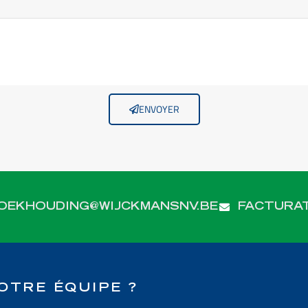
ENVOYER
OEKHOUDING@WIJCKMANSNV.BE
FACTURAT
OTRE ÉQUIPE ?