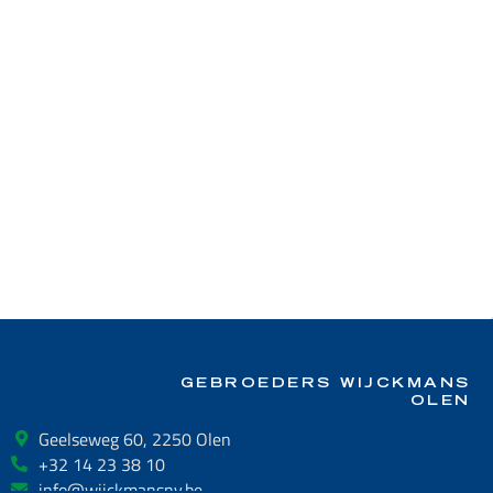
GEBROEDERS WIJCKMANS
OLEN
Geelseweg 60, 2250 Olen
+32 14 23 38 10
info@wijckmansnv.be