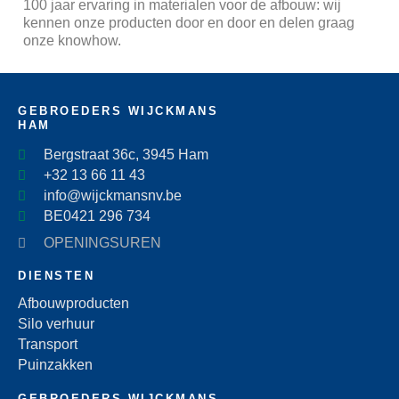
100 jaar ervaring in materialen voor de afbouw: wij
kennen onze producten door en door en delen graag
onze knowhow.
GEBROEDERS WIJCKMANS
HAM
Bergstraat 36c, 3945 Ham
+32 13 66 11 43
info@wijckmansnv.be
BE0421 296 734
OPENINGSUREN
DIENSTEN
Afbouwproducten
Silo verhuur
Transport
Puinzakken
GEBROEDERS WIJCKMANS