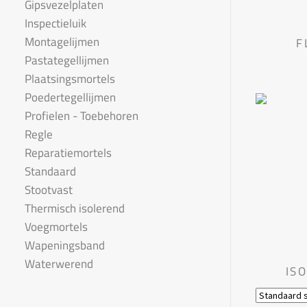
Gipsvezelplaten
Inspectieluik
Montagelijmen
F
Pastategellijmen
Plaatsingsmortels
Poedertegellijmen
Profielen - Toebehoren
Regle
Reparatiemortels
Standaard
Stootvast
Thermisch isolerend
Voegmortels
Wapeningsband
Waterwerend
IS