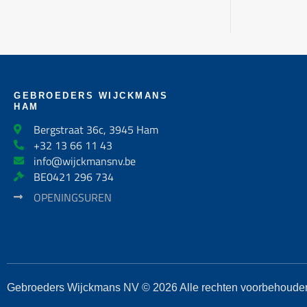
GEBROEDERS WIJCKMANS
HAM
Bergstraat 36c, 3945 Ham
+32 13 66 11 43
info@wijckmansnv.be
BE0421 296 734
OPENINGSUREN
Gebroeders Wijckmans NV © 2026 Alle rechten voorbehoude