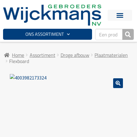
ONS ASSORTIMENT
Home
Assortiment
Droge afbouw
Plaatmaterialen
Flexboard
🔍