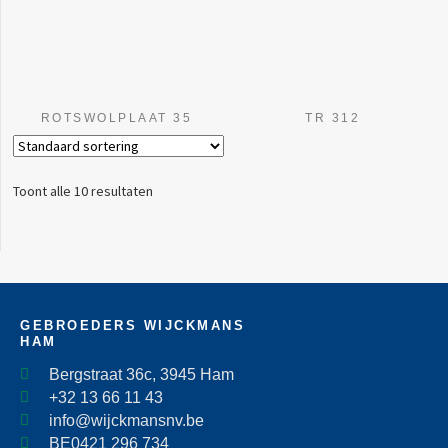
ROTSWOLPLAAT 35
TR 312
Toont alle 10 resultaten
GEBROEDERS WIJCKMANS
HAM
Bergstraat 36c, 3945 Ham
+32 13 66 11 43
info@wijckmansnv.be
BE0421 296 734