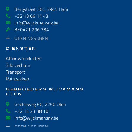
Bergstraat 36c, 3945 Ham
+32 13 66 11 43
info@wijckmansnv.be
BE0421 296 734
OPENINGSUREN
DIENSTEN
Afbouwproducten
Silo verhuur
Transport
Puinzakken
GEBROEDERS WIJCKMANS
OLEN
Geelseweg 60, 2250 Olen
+32 14 23 38 10
info@wijckmansnv.be
OPENINGSUREN