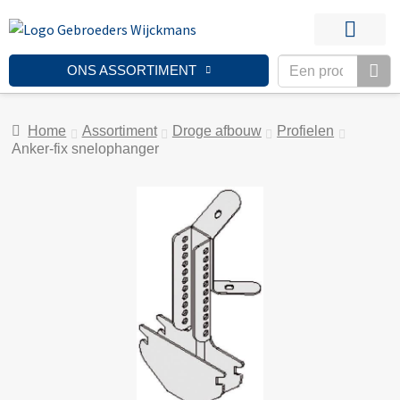
ONS ASSORTIMENT
Home
Assortiment
Droge afbouw
Profielen
Anker-fix snelophanger