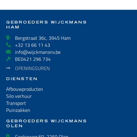
GEBROEDERS WIJCKMANS
HAM
Bergstraat 36c, 3945 Ham
+32 13 66 11 43
info@wijckmansnv.be
BE0421 296 734
OPENINGSUREN
DIENSTEN
Afbouwproducten
Silo verhuur
Transport
Puinzakken
GEBROEDERS WIJCKMANS
OLEN
Geelseweg 60, 2250 Olen