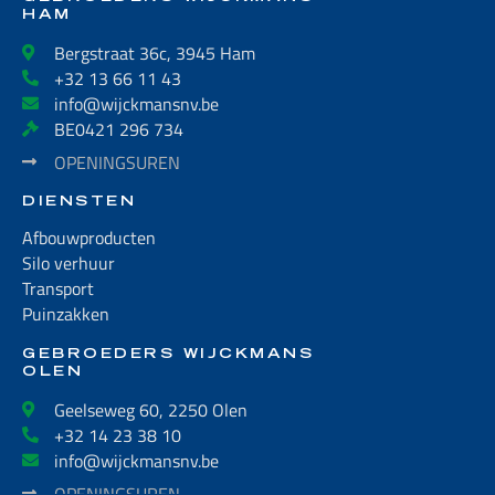
HAM
Bergstraat 36c, 3945 Ham
+32 13 66 11 43
info@wijckmansnv.be
BE0421 296 734
OPENINGSUREN
DIENSTEN
Afbouwproducten
Silo verhuur
Transport
Puinzakken
GEBROEDERS WIJCKMANS
OLEN
Geelseweg 60, 2250 Olen
+32 14 23 38 10
info@wijckmansnv.be
OPENINGSUREN