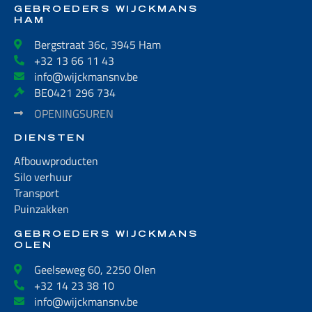
GEBROEDERS WIJCKMANS
HAM
Bergstraat 36c, 3945 Ham
+32 13 66 11 43
info@wijckmansnv.be
BE0421 296 734
OPENINGSUREN
DIENSTEN
Afbouwproducten
Silo verhuur
Transport
Puinzakken
GEBROEDERS WIJCKMANS
OLEN
Geelseweg 60, 2250 Olen
+32 14 23 38 10
info@wijckmansnv.be